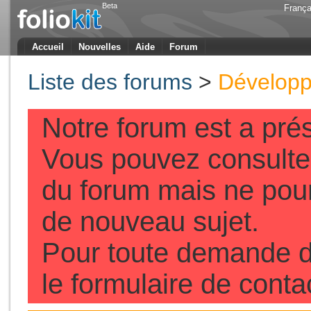
Beta
França
Accueil
Nouvelles
Aide
Forum
Liste des forums
>
Développ
Notre forum est a pré
Vous pouvez consulter
du forum mais ne pou
de nouveau sujet.
Pour toute demande d
le formulaire de conta